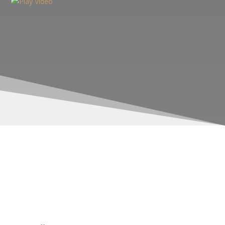
WACH, GESUND,
BEWUSST
Für eine bessere WElt