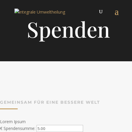
Spenden
GEMEINSAM FÜR EINE BESSERE WELT
Lorem Ipsum
€
Spendensumme: